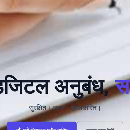
जिटल अनुबंध,
स
सुरक्षित। सरल। हस्ताक्षरित।