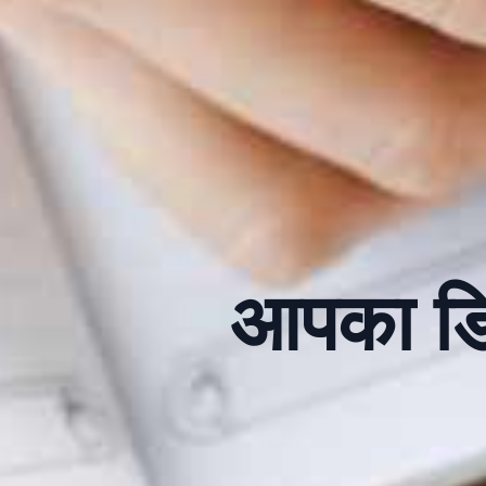
आपका डि