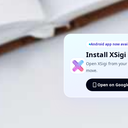
Android app now avai
Install XSig
Open XSigi from your 
move.
Open on Google