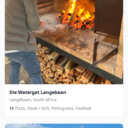
Die Watergat Langebaan
Langebaan, South Africa
·
$$
Pizza, Steak / Grill, Portuguese, Seafood