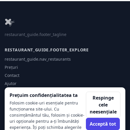
restaurant_guide.footer_tagline
RESTAURANT_GUIDE.FOOTER_EXPLORE
restaurant_guide.nav_restaurants
Prețuri
Contact
Ajutor
Prețuim confidențialitatea ta
Respinge
RESTAURANT_GUIDE.FOOTER_ACCOUNT
Folosim cookie-uri esențiale pentru
cele
Log in
funcționarea site-ului. Cu
neesențiale
consimțământul tău, folosim și cookie-
Începeți
uri opționale pentru a-ți îmbunătăți
Acceptă tot
experiența. Îți poți schimba alegerile