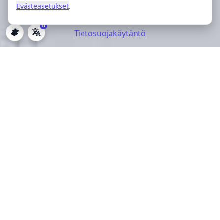
Evästeasetukset
.
FI
Tietosuojakäytäntö
Evästeasetukset
Palvelumme