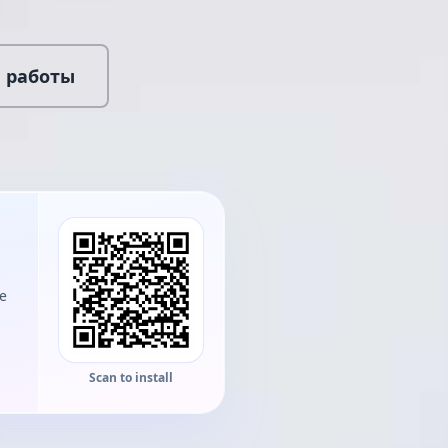
 работы
he
Scan to install