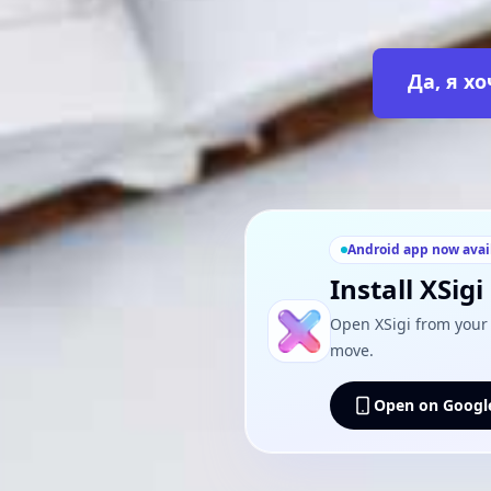
Да, я х
Android app now avai
Install XSig
Open XSigi from your 
move.
Open on Google