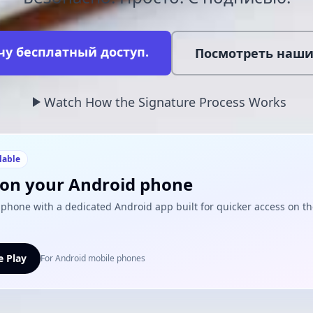
очу бесплатный доступ.
Посмотреть наши
Watch How the Signature Process Works
lable
i on your Android phone
phone with a dedicated Android app built for quicker access on t
 Play
For Android mobile phones