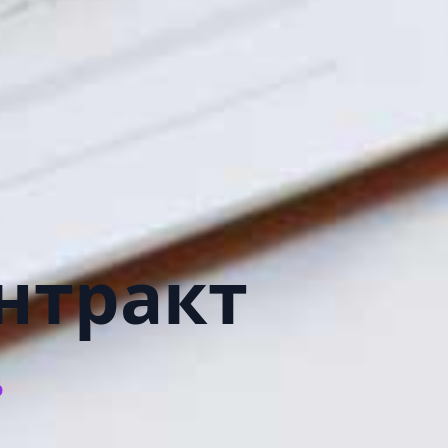
нтракт
.